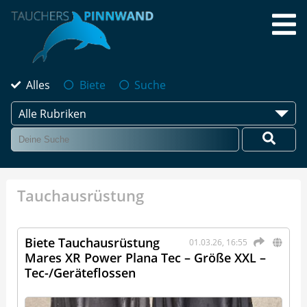
Alles
Biete
Suche
Alle Rubriken
Tauchausrüstung
Biete Tauchausrüstung
01.03.26, 16:55
Mares XR Power Plana Tec – Größe XXL –
Tec-/Geräteflossen