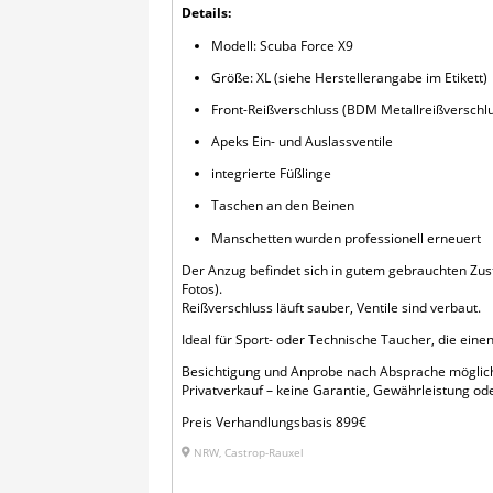
Details:
Modell: Scuba Force X9
Größe: XL (siehe Herstellerangabe im Etikett)
Front-Reißverschluss (BDM Metallreißverschl
Apeks Ein- und Auslassventile
integrierte Füßlinge
Taschen an den Beinen
Manschetten wurden professionell erneuert
Der Anzug befindet sich in gutem gebrauchten Zu
Fotos).
Reißverschluss läuft sauber, Ventile sind verbaut.
Ideal für Sport- oder Technische Taucher, die eine
Besichtigung und Anprobe nach Absprache möglic
Privatverkauf – keine Garantie, Gewährleistung o
Preis Verhandlungsbasis 899€
NRW, Castrop-Rauxel