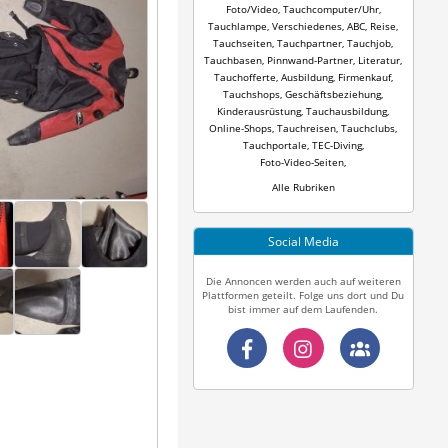
Foto/Video
,
Tauchcomputer/Uhr
,
Tauchlampe
,
Verschiedenes
,
ABC
,
Reise
,
Tauchseiten
,
Tauchpartner
,
Tauchjob
,
Tauchbasen
,
Pinnwand-Partner
,
Literatur
,
Tauchofferte
,
Ausbildung
,
Firmenkauf
,
Tauchshops
,
Geschäftsbeziehung
,
Kinderausrüstung
,
Tauchausbildung
,
Online-Shops
,
Tauchreisen
,
Tauchclubs
,
Tauchportale
,
TEC-Diving
,
Foto-Video-Seiten
,
Alle Rubriken
Social Media
Die Annoncen werden auch auf weiteren
Plattformen geteilt. Folge uns dort und Du
bist immer auf dem Laufenden.