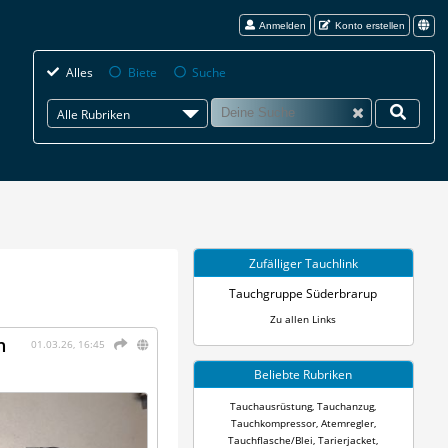
Anmelden
Konto erstellen
Alles
Biete
Suche
Alle Rubriken
Zufälliger Tauchlink
Tauchgruppe Süderbrarup
Zu allen Links
n
01.03.26, 16:45
Beliebte Rubriken
Tauchausrüstung
,
Tauchanzug
,
Tauchkompressor
,
Atemregler
,
Tauchflasche/Blei
,
Tarierjacket
,