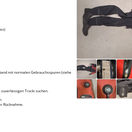
uss)
stand mit normalen Gebrauchsspuren (siehe
n zuverlässigen Trocki suchen.
h.
der Rücknahme.