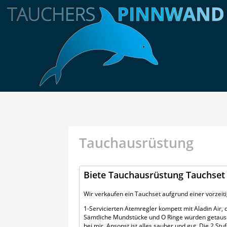
Tauchausrüstung
Biete Tauchausrüstung Tauchset
Wir verkaufen ein Tauchset aufgrund einer vorzeit
1-Servicierten Atemregler kompett mit Aladin Air, 
Sämtliche Mundstücke und O Ringe wurden getausch
bei mir. Ansonst ist alles sauber und gut. Die 2 Stuf