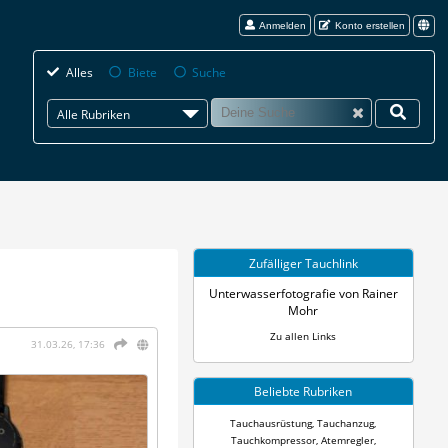
Anmelden
Konto erstellen
Alles
Biete
Suche
Alle Rubriken
Zufälliger Tauchlink
Unterwasserfotografie von Rainer
Mohr
Zu allen Links
31.03.26, 17:36
Beliebte Rubriken
Tauchausrüstung
,
Tauchanzug
,
Tauchkompressor
,
Atemregler
,