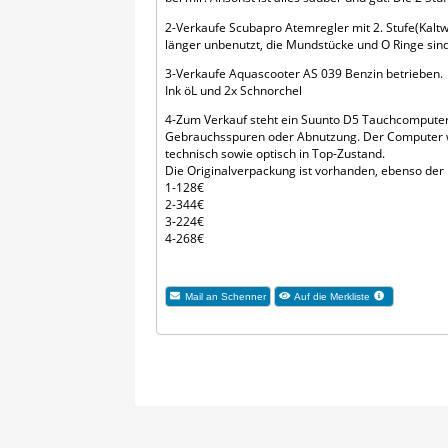
2-Verkaufe Scubapro Atemregler mit 2. Stufe(Kaltwa
länger unbenutzt, die Mundstücke und O Ringe sind
3-Verkaufe Aquascooter AS 039 Benzin betrieben.
Ink öL und 2x Schnorchel
4-Zum Verkauf steht ein Suunto D5 Tauchcomputer
Gebrauchsspuren oder Abnutzung. Der Computer wu
technisch sowie optisch in Top-Zustand.
Die Originalverpackung ist vorhanden, ebenso der 
1-128€
2-344€
3-224€
4-268€
Mail an Schenner
Auf die Merkliste