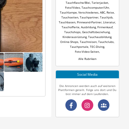
Tauchflasche/Blei
,
Tarierjacket
,
Foto/Video
,
Tauchcomputer/Uhr
,
Tauchlampe
,
Verschiedenes
,
ABC
,
Reise
,
Tauchseiten
,
Tauchpartner
,
Tauchjob
,
Tauchbasen
,
Pinnwand-Partner
,
Literatur
,
Tauchofferte
,
Ausbildung
,
Firmenkauf
,
Tauchshops
,
Geschäftsbeziehung
,
Kinderausrüstung
,
Tauchausbildung
,
Online-Shops
,
Tauchreisen
,
Tauchclubs
,
Tauchportale
,
TEC-Diving
,
Foto-Video-Seiten
,
Alle Rubriken
Social Media
Die Annoncen werden auch auf weiteren
Plattformen geteilt. Folge uns dort und Du
bist immer auf dem Laufenden.