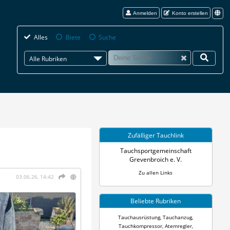
Anmelden
Konto erstellen
Alles
Biete
Suche
Alle Rubriken
Zufälliger Tauchlink
Tauchsportgemeinschaft
Grevenbroich e. V.
Zu allen Links
03.06.26, 14:42
Beliebte Rubriken
Tauchausrüstung
,
Tauchanzug
,
Tauchkompressor
,
Atemregler
,