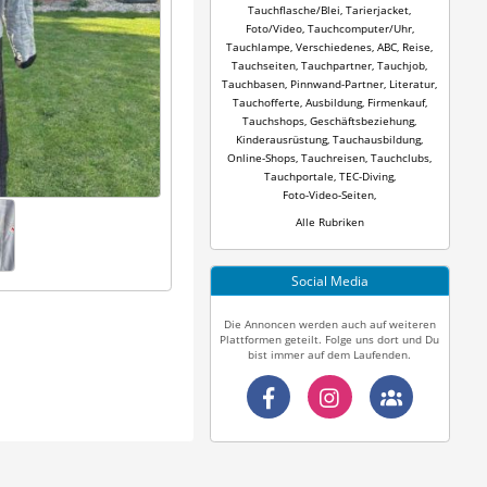
Tauchflasche/Blei
,
Tarierjacket
,
Foto/Video
,
Tauchcomputer/Uhr
,
Tauchlampe
,
Verschiedenes
,
ABC
,
Reise
,
Tauchseiten
,
Tauchpartner
,
Tauchjob
,
Tauchbasen
,
Pinnwand-Partner
,
Literatur
,
Tauchofferte
,
Ausbildung
,
Firmenkauf
,
Tauchshops
,
Geschäftsbeziehung
,
Kinderausrüstung
,
Tauchausbildung
,
Online-Shops
,
Tauchreisen
,
Tauchclubs
,
Tauchportale
,
TEC-Diving
,
Foto-Video-Seiten
,
Alle Rubriken
Social Media
Die Annoncen werden auch auf weiteren
Plattformen geteilt. Folge uns dort und Du
bist immer auf dem Laufenden.