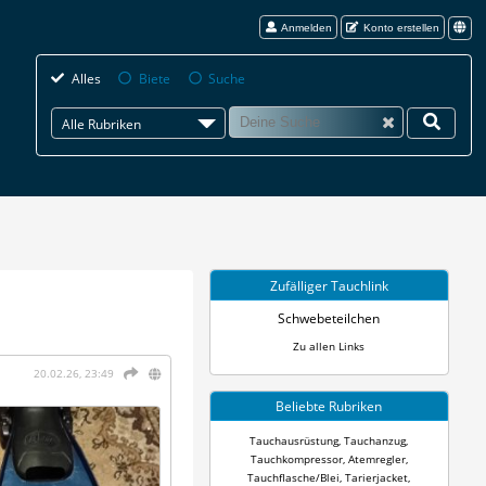
Anmelden
Konto erstellen
Alles
Biete
Suche
Alle Rubriken
Zufälliger Tauchlink
Schwebeteilchen
Zu allen Links
20.02.26, 23:49
Beliebte Rubriken
Tauchausrüstung
,
Tauchanzug
,
Tauchkompressor
,
Atemregler
,
Tauchflasche/Blei
,
Tarierjacket
,