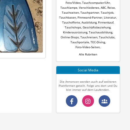
Foto/Video
,
Tauchcomputer/Uhr
,
Tauchlampe
,
Verschiedenes
,
ABC
,
Reise
,
Tauchseiten
,
Tauchpartner
,
Tauchjob
,
Tauchbasen
,
Pinnwand-Partner
,
Literatur
,
Tauchofferte
,
Ausbildung
,
Firmenkauf
,
Tauchshops
,
Geschäftsbeziehung
,
Kinderausrüstung
,
Tauchausbildung
,
Online-Shops
,
Tauchreisen
,
Tauchclubs
,
Tauchportale
,
TEC-Diving
,
Foto-Video-Seiten
,
Alle Rubriken
Social Media
Die Annoncen werden auch auf weiteren
Plattformen geteilt. Folge uns dort und Du
bist immer auf dem Laufenden.