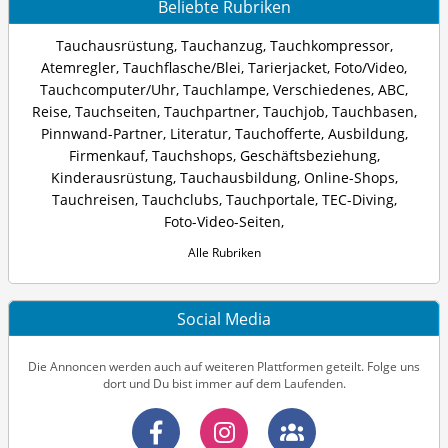
Beliebte Rubriken
Tauchausrüstung
,
Tauchanzug
,
Tauchkompressor
,
Atemregler
,
Tauchflasche/Blei
,
Tarierjacket
,
Foto/Video
,
Tauchcomputer/Uhr
,
Tauchlampe
,
Verschiedenes
,
ABC
,
Reise
,
Tauchseiten
,
Tauchpartner
,
Tauchjob
,
Tauchbasen
,
Pinnwand-Partner
,
Literatur
,
Tauchofferte
,
Ausbildung
,
Firmenkauf
,
Tauchshops
,
Geschäftsbeziehung
,
Kinderausrüstung
,
Tauchausbildung
,
Online-Shops
,
Tauchreisen
,
Tauchclubs
,
Tauchportale
,
TEC-Diving
,
Foto-Video-Seiten
,
Alle Rubriken
Social Media
Die Annoncen werden auch auf weiteren Plattformen geteilt. Folge uns
dort und Du bist immer auf dem Laufenden.