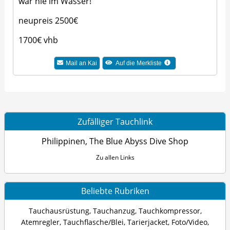
war nie im Wasser!
neupreis 2500€
1700€ vhb
Mail an Kai
Auf die Merkliste
Zufälliger Tauchlink
Philippinen, The Blue Abyss Dive Shop
Zu allen Links
Beliebte Rubriken
Tauchausrüstung
,
Tauchanzug
,
Tauchkompressor
,
Atemregler
,
Tauchflasche/Blei
,
Tarierjacket
,
Foto/Video
,