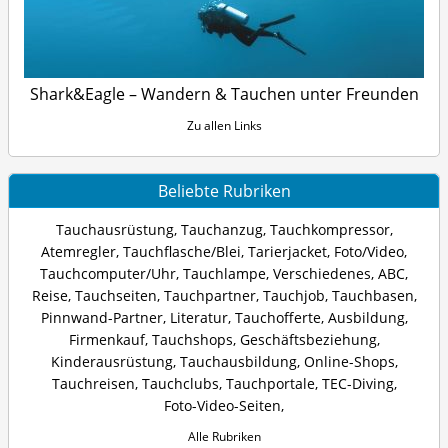
Shark&Eagle – Wandern & Tauchen unter Freunden
Zu allen Links
Beliebte Rubriken
Tauchausrüstung
,
Tauchanzug
,
Tauchkompressor
,
Atemregler
,
Tauchflasche/Blei
,
Tarierjacket
,
Foto/Video
,
Tauchcomputer/Uhr
,
Tauchlampe
,
Verschiedenes
,
ABC
,
Reise
,
Tauchseiten
,
Tauchpartner
,
Tauchjob
,
Tauchbasen
,
Pinnwand-Partner
,
Literatur
,
Tauchofferte
,
Ausbildung
,
Firmenkauf
,
Tauchshops
,
Geschäftsbeziehung
,
Kinderausrüstung
,
Tauchausbildung
,
Online-Shops
,
Tauchreisen
,
Tauchclubs
,
Tauchportale
,
TEC-Diving
,
Foto-Video-Seiten
,
Alle Rubriken