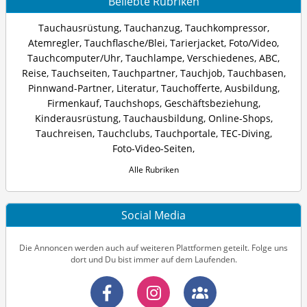
Beliebte Rubriken
Tauchausrüstung
,
Tauchanzug
,
Tauchkompressor
,
Atemregler
,
Tauchflasche/Blei
,
Tarierjacket
,
Foto/Video
,
Tauchcomputer/Uhr
,
Tauchlampe
,
Verschiedenes
,
ABC
,
Reise
,
Tauchseiten
,
Tauchpartner
,
Tauchjob
,
Tauchbasen
,
Pinnwand-Partner
,
Literatur
,
Tauchofferte
,
Ausbildung
,
Firmenkauf
,
Tauchshops
,
Geschäftsbeziehung
,
Kinderausrüstung
,
Tauchausbildung
,
Online-Shops
,
Tauchreisen
,
Tauchclubs
,
Tauchportale
,
TEC-Diving
,
Foto-Video-Seiten
,
Alle Rubriken
Social Media
Die Annoncen werden auch auf weiteren Plattformen geteilt. Folge uns
dort und Du bist immer auf dem Laufenden.