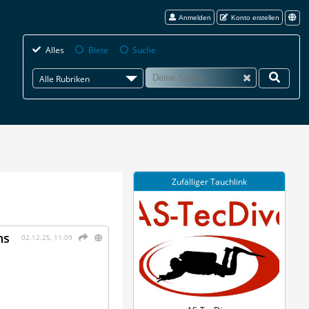
Anmelden
Konto erstellen
Alles
Biete
Suche
Alle Rubriken
Zufälliger Tauchlink
hs
02.12.25, 11:09