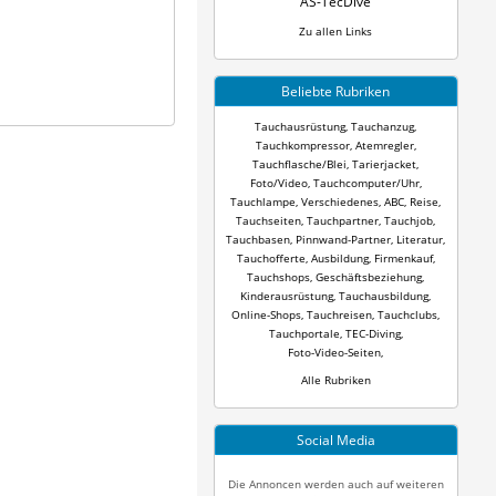
AS-TecDive
Zu allen Links
Beliebte Rubriken
Tauchausrüstung
,
Tauchanzug
,
Tauchkompressor
,
Atemregler
,
Tauchflasche/Blei
,
Tarierjacket
,
Foto/Video
,
Tauchcomputer/Uhr
,
Tauchlampe
,
Verschiedenes
,
ABC
,
Reise
,
Tauchseiten
,
Tauchpartner
,
Tauchjob
,
Tauchbasen
,
Pinnwand-Partner
,
Literatur
,
Tauchofferte
,
Ausbildung
,
Firmenkauf
,
Tauchshops
,
Geschäftsbeziehung
,
Kinderausrüstung
,
Tauchausbildung
,
Online-Shops
,
Tauchreisen
,
Tauchclubs
,
Tauchportale
,
TEC-Diving
,
Foto-Video-Seiten
,
Alle Rubriken
Social Media
Die Annoncen werden auch auf weiteren