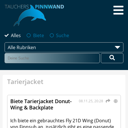
Alles
Biete
Suche
Alle Rubriken
Tarierjacket
Biete Tarierjacket Donut-
08.11.25, 20:28
Wing & Backplate
Ich biete ein gebrauchtes Fly 21D Wing (Donut)
von Finnsub an, zusätzlich gibt es eine passende