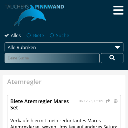
Alles
Biete
Suche
Alle Rubriken
Atemregler
Biete Atemregler Mares
06.12.25, 05:05
Set
Verkaufe hiermit mein reduntantes Mares
Atemreglerset wegen Umstieg auf anderes Setup: