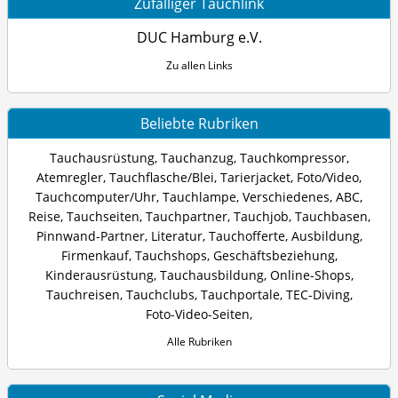
Zufälliger Tauchlink
DUC Hamburg e.V.
Zu allen Links
Beliebte Rubriken
Tauchausrüstung
,
Tauchanzug
,
Tauchkompressor
,
Atemregler
,
Tauchflasche/Blei
,
Tarierjacket
,
Foto/Video
,
Tauchcomputer/Uhr
,
Tauchlampe
,
Verschiedenes
,
ABC
,
Reise
,
Tauchseiten
,
Tauchpartner
,
Tauchjob
,
Tauchbasen
,
Pinnwand-Partner
,
Literatur
,
Tauchofferte
,
Ausbildung
,
Firmenkauf
,
Tauchshops
,
Geschäftsbeziehung
,
Kinderausrüstung
,
Tauchausbildung
,
Online-Shops
,
Tauchreisen
,
Tauchclubs
,
Tauchportale
,
TEC-Diving
,
Foto-Video-Seiten
,
Alle Rubriken