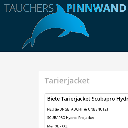
Tarierjacket
Biete Tarierjacket Scubapro Hyd
NEU 🐳 UNGETAUCHT 🐳 UNBENUTZT
SCUBAPRO Hydros Pro Jacket
Men XL - XXL