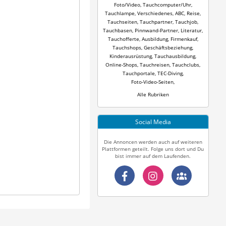
Foto/Video
,
Tauchcomputer/Uhr
,
Tauchlampe
,
Verschiedenes
,
ABC
,
Reise
,
Tauchseiten
,
Tauchpartner
,
Tauchjob
,
Tauchbasen
,
Pinnwand-Partner
,
Literatur
,
Tauchofferte
,
Ausbildung
,
Firmenkauf
,
Tauchshops
,
Geschäftsbeziehung
,
Kinderausrüstung
,
Tauchausbildung
,
Online-Shops
,
Tauchreisen
,
Tauchclubs
,
Tauchportale
,
TEC-Diving
,
Foto-Video-Seiten
,
Alle Rubriken
Social Media
Die Annoncen werden auch auf weiteren
Plattformen geteilt. Folge uns dort und Du
bist immer auf dem Laufenden.