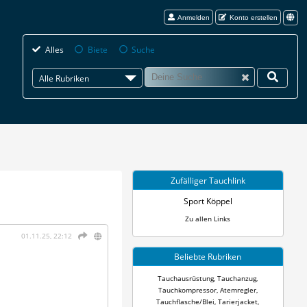
Anmelden
Konto erstellen
Alles
Biete
Suche
Alle Rubriken
Zufälliger Tauchlink
Sport Köppel
Zu allen Links
01.11.25, 22:12
Beliebte Rubriken
Tauchausrüstung
,
Tauchanzug
,
Tauchkompressor
,
Atemregler
,
Tauchflasche/Blei
,
Tarierjacket
,