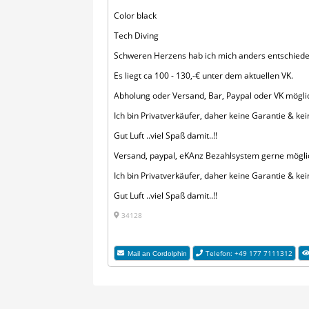
Color black
Tech Diving
Schweren Herzens hab ich mich anders entschieden
Es liegt ca 100 - 130,-€ unter dem aktuellen VK.
Abholung oder Versand, Bar, Paypal oder VK mögli
Ich bin Privatverkäufer, daher keine Garantie & k
Gut Luft ..viel Spaß damit..!!
Versand, paypal, eKAnz Bezahlsystem gerne mögli
Ich bin Privatverkäufer, daher keine Garantie & k
Gut Luft ..viel Spaß damit..!!
34128
Telefon: +49 177 7111312
Mail an Cordolphin