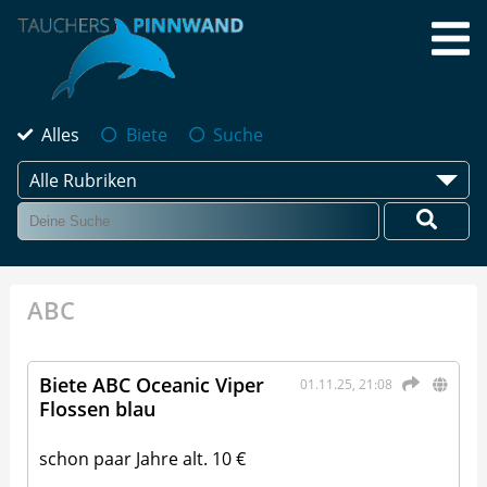
Alles
Biete
Suche
Alle Rubriken
ABC
Biete ABC Oceanic Viper
01.11.25, 21:08
Flossen blau
schon paar Jahre alt. 10 €