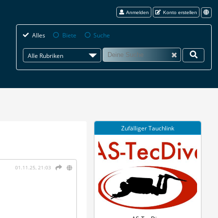
Anmelden
Konto erstellen
Alles
Biete
Suche
Alle Rubriken
Zufälliger Tauchlink
01.11.25, 21:03