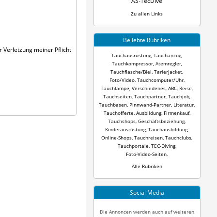
AS-TecDive
Zu allen Links
Beliebte Rubriken
 Verletzung meiner Pflicht
Tauchausrüstung
,
Tauchanzug
,
Tauchkompressor
,
Atemregler
,
Tauchflasche/Blei
,
Tarierjacket
,
Foto/Video
,
Tauchcomputer/Uhr
,
Tauchlampe
,
Verschiedenes
,
ABC
,
Reise
,
Tauchseiten
,
Tauchpartner
,
Tauchjob
,
Tauchbasen
,
Pinnwand-Partner
,
Literatur
,
Tauchofferte
,
Ausbildung
,
Firmenkauf
,
Tauchshops
,
Geschäftsbeziehung
,
Kinderausrüstung
,
Tauchausbildung
,
Online-Shops
,
Tauchreisen
,
Tauchclubs
,
Tauchportale
,
TEC-Diving
,
Foto-Video-Seiten
,
Alle Rubriken
Social Media
Die Annoncen werden auch auf weiteren