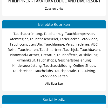
PHILIPPINEN - TAKATUKA LODGE AND DIVE RESORT
Zu allen Links
Beliebte Rubriken
Tauchausrüstung
,
Tauchanzug
,
Tauchkompressor
,
Atemregler
,
Tauchflasche/Blei
,
Tarierjacket
,
Foto/Video
,
Tauchcomputer/Uhr
,
Tauchlampe
,
Verschiedenes
,
ABC
,
Reise
,
Tauchseiten
,
Tauchpartner
,
Tauchjob
,
Tauchbasen
,
Pinnwand-Partner
,
Literatur
,
Tauchofferte
,
Ausbildung
,
Firmenkauf
,
Tauchshops
,
Geschäftsbeziehung
,
Kinderausrüstung
,
Tauchausbildung
,
Online-Shops
,
Tauchreisen
,
Tauchclubs
,
Tauchportale
,
TEC-Diving
,
Foto-Video-Seiten
,
Alle Rubriken
Social Media