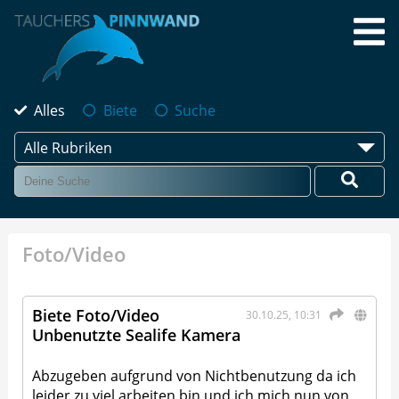
Alles
Biete
Suche
Alle Rubriken
Foto/Video
Biete Foto/Video
30.10.25, 10:31
Unbenutzte Sealife Kamera
Abzugeben aufgrund von Nichtbenutzung da ich
leider zu viel arbeiten bin und ich mich nun von