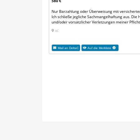
580 €
Nur Barzahlung oder Überweisung mit versichert
Ich schließe jegliche Sachmangelhaftung aus. Die 
und/oder vorsätzlicher Verletzungen meiner Pflicht
AC
Mail an DeltaC
Auf die Merkliste