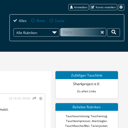
Anmelden
Konto erstellen
Alles
Biete
Suche
Alle Rubriken
Zufälliger Tauchlink
Sharkproject e.V.
Zu allen Links
23.10.25, 09:09
Beliebte Rubriken
nutzt.
Tauchausrüstung
,
Tauchanzug
,
Tauchkompressor
,
Atemregler
,
Tauchflasche/Blei
,
Tarierjacket
,