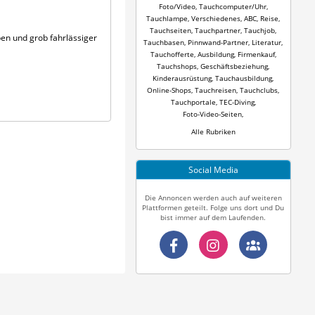
Foto/Video
,
Tauchcomputer/Uhr
,
Tauchlampe
,
Verschiedenes
,
ABC
,
Reise
,
Tauchseiten
,
Tauchpartner
,
Tauchjob
,
n und grob fahr­lässiger
Tauchbasen
,
Pinnwand-Partner
,
Literatur
,
Tauchofferte
,
Ausbildung
,
Firmenkauf
,
Tauchshops
,
Geschäftsbeziehung
,
Kinderausrüstung
,
Tauchausbildung
,
Online-Shops
,
Tauchreisen
,
Tauchclubs
,
Tauchportale
,
TEC-Diving
,
Foto-Video-Seiten
,
Alle Rubriken
Social Media
Die Annoncen werden auch auf weiteren
Plattformen geteilt. Folge uns dort und Du
bist immer auf dem Laufenden.