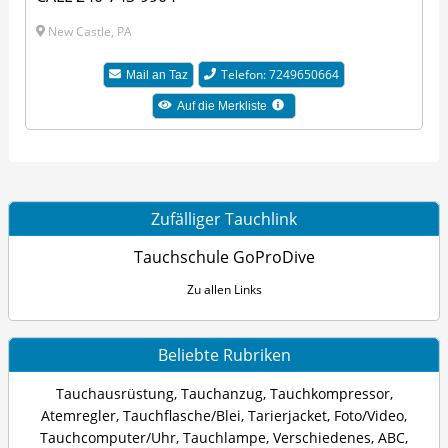
New Castle, PA
Telefon: 7249650664
Mail an Taz
Auf die Merkliste
Zufälliger Tauchlink
Tauchschule GoProDive
Zu allen Links
Beliebte Rubriken
Tauchausrüstung
,
Tauchanzug
,
Tauchkompressor
,
Atemregler
,
Tauchflasche/Blei
,
Tarierjacket
,
Foto/Video
,
Tauchcomputer/Uhr
,
Tauchlampe
,
Verschiedenes
,
ABC
,