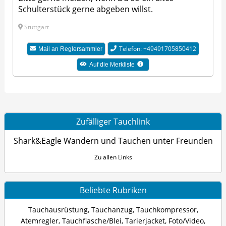
Schulterstück gerne abgeben willst.
Stuttgart
Telefon: +49491705850412
Mail an Reglersammler
Auf die Merkliste
Zufälliger Tauchlink
Shark&Eagle Wandern und Tauchen unter Freunden
Zu allen Links
Beliebte Rubriken
Tauchausrüstung
,
Tauchanzug
,
Tauchkompressor
,
Atemregler
,
Tauchflasche/Blei
,
Tarierjacket
,
Foto/Video
,