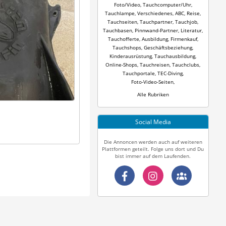
Foto/Video
,
Tauchcomputer/Uhr
,
Tauchlampe
,
Verschiedenes
,
ABC
,
Reise
,
Tauchseiten
,
Tauchpartner
,
Tauchjob
,
Tauchbasen
,
Pinnwand-Partner
,
Literatur
,
Tauchofferte
,
Ausbildung
,
Firmenkauf
,
Tauchshops
,
Geschäftsbeziehung
,
Kinderausrüstung
,
Tauchausbildung
,
Online-Shops
,
Tauchreisen
,
Tauchclubs
,
Tauchportale
,
TEC-Diving
,
Foto-Video-Seiten
,
Alle Rubriken
Social Media
Die Annoncen werden auch auf weiteren
Plattformen geteilt. Folge uns dort und Du
bist immer auf dem Laufenden.