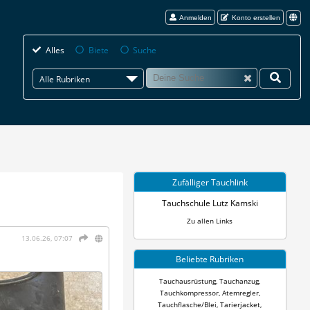
Anmelden
Konto erstellen
Alles
Biete
Suche
Alle Rubriken
Zufälliger Tauchlink
Tauchschule Lutz Kamski
Zu allen Links
13.06.26, 07:07
Beliebte Rubriken
Tauchausrüstung
,
Tauchanzug
,
Tauchkompressor
,
Atemregler
,
Tauchflasche/Blei
,
Tarierjacket
,