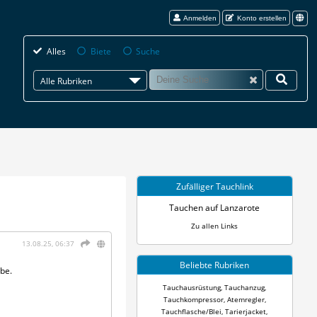
Anmelden
Konto erstellen
Alles
Biete
Suche
Alle Rubriken
Zufälliger Tauchlink
Tauchen auf Lanzarote
Zu allen Links
13.08.25, 06:37
Beliebte Rubriken
be.
Tauchausrüstung
,
Tauchanzug
,
Tauchkompressor
,
Atemregler
,
Tauchflasche/Blei
,
Tarierjacket
,