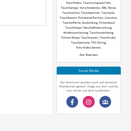
Foto/Video
,
Tauchcomputer/Uhr
,
Tauchlampe
,
Verschiedenes
,
ABC
,
Reise
,
Tauchseiten
,
Tauchpartner
,
Tauchjob
,
Tauchbasen
,
Pinnwand-Partner
,
Literatur
,
Tauchofferte
,
Ausbildung
,
Firmenkauf
,
Tauchshops
,
Geschäftsbeziehung
,
Kinderausrüstung
,
Tauchausbildung
,
Online-Shops
,
Tauchreisen
,
Tauchclubs
,
Tauchportale
,
TEC-Diving
,
Foto-Video-Seiten
,
Alle Rubriken
Social Media
Die Annoncen werden auch auf weiteren
Plattformen geteilt. Folge uns dort und Du
bist immer auf dem Laufenden.