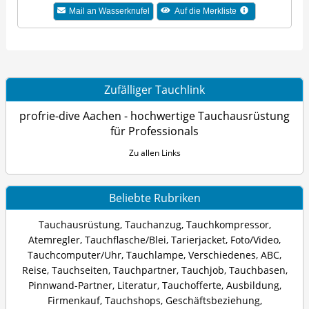
Mail an Wasserknufel
Auf die Merkliste
Zufälliger Tauchlink
profrie-dive Aachen - hochwertige Tauchausrüstung
für Professionals
Zu allen Links
Beliebte Rubriken
Tauchausrüstung
,
Tauchanzug
,
Tauchkompressor
,
Atemregler
,
Tauchflasche/Blei
,
Tarierjacket
,
Foto/Video
,
Tauchcomputer/Uhr
,
Tauchlampe
,
Verschiedenes
,
ABC
,
Reise
,
Tauchseiten
,
Tauchpartner
,
Tauchjob
,
Tauchbasen
,
Pinnwand-Partner
,
Literatur
,
Tauchofferte
,
Ausbildung
,
Firmenkauf
,
Tauchshops
,
Geschäftsbeziehung
,