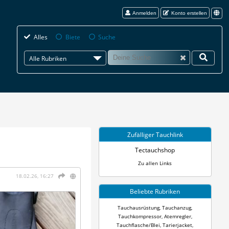
Anmelden
Konto erstellen
Alles
Biete
Suche
Alle Rubriken
Zufälliger Tauchlink
Tectauchshop
Zu allen Links
18.02.26, 16:27
Beliebte Rubriken
Tauchausrüstung
,
Tauchanzug
,
Tauchkompressor
,
Atemregler
,
Tauchflasche/Blei
,
Tarierjacket
,