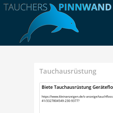
Tauchausrüstung
Biete Tauchausrüstung Geräteflo
https://www.kleinanzeigen.de/s-anzeige/tauchflos
41/3327804549-230-9377?