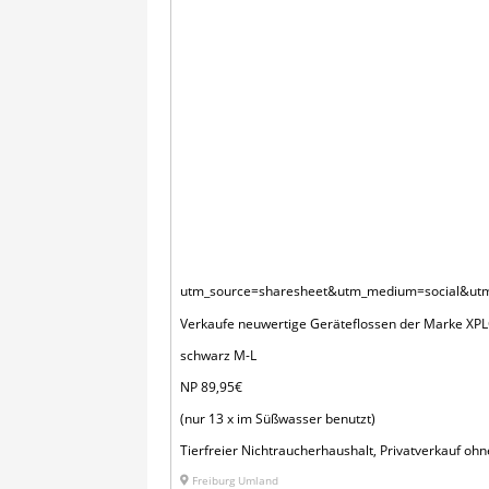
utm_source=sharesheet&utm_medium=social&utm
Verkaufe neuwertige Geräteflossen der Marke XP
schwarz M-L
NP 89,95€
(nur 13 x im Süßwasser benutzt)
Tierfreier Nichtraucherhaushalt, Privatverkauf oh
Freiburg Umland