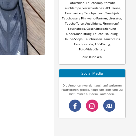
Foto/Video
,
Tauchcomputer/Uhr
,
Tauchlampe
,
Verschiedenes
,
ABC
,
Reise
,
Tauchseiten
,
Tauchpartner
,
Tauchjob
,
Tauchbasen
,
Pinnwand-Partner
,
Literatur
,
Tauchofferte
,
Ausbildung
,
Firmenkauf
,
Tauchshops
,
Geschäftsbeziehung
,
Kinderausrüstung
,
Tauchausbildung
,
Online-Shops
,
Tauchreisen
,
Tauchclubs
,
Tauchportale
,
TEC-Diving
,
Foto-Video-Seiten
,
Alle Rubriken
Social Media
Die Annoncen werden auch auf weiteren
Plattformen geteilt. Folge uns dort und Du
bist immer auf dem Laufenden.