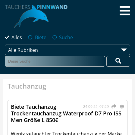
Alles
Biete
Suche
Alle Rubriken
Tauchanzug
Biete Tauchanzug
24.09.25, 07:29
Trockentauchanzug Waterproof D7 Pro ISS
Men Größe L 850€
Wenig getauchter Trockentauchanzug der Marke