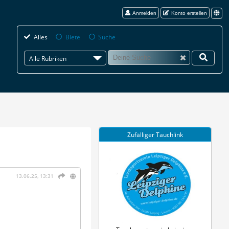
Anmelden
Konto erstellen
Alles
Biete
Suche
Alle Rubriken
Zufälliger Tauchlink
13.06.25, 13:31