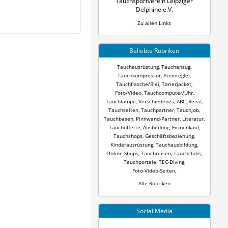
Tauchsportverein Leipziger
Delphine e.V.
Zu allen Links
Beliebte Rubriken
Tauchausrüstung
,
Tauchanzug
,
Tauchkompressor
,
Atemregler
,
Tauchflasche/Blei
,
Tarierjacket
,
Foto/Video
,
Tauchcomputer/Uhr
,
Tauchlampe
,
Verschiedenes
,
ABC
,
Reise
,
Tauchseiten
,
Tauchpartner
,
Tauchjob
,
Tauchbasen
,
Pinnwand-Partner
,
Literatur
,
Tauchofferte
,
Ausbildung
,
Firmenkauf
,
Tauchshops
,
Geschäftsbeziehung
,
Kinderausrüstung
,
Tauchausbildung
,
Online-Shops
,
Tauchreisen
,
Tauchclubs
,
Tauchportale
,
TEC-Diving
,
Foto-Video-Seiten
,
Alle Rubriken
Social Media