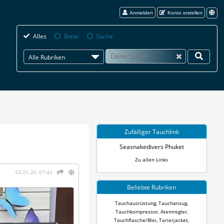
Anmelden
Konto erstellen
Alles
Biete
Suche
Alle Rubriken
Zufälliger Tauchlink
Seasnakedivers Phuket
Zu allen Links
02.01.26, 07:42
Beliebte Rubriken
Tauchausrüstung
,
Tauchanzug
,
Tauchkompressor
,
Atemregler
,
Tauchflasche/Blei
,
Tarierjacket
,