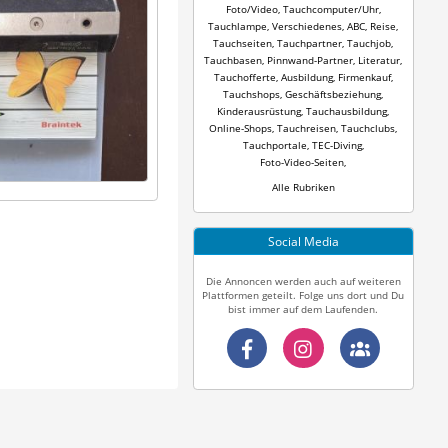
Foto/Video
,
Tauchcomputer/Uhr
,
Tauchlampe
,
Verschiedenes
,
ABC
,
Reise
,
Tauchseiten
,
Tauchpartner
,
Tauchjob
,
Tauchbasen
,
Pinnwand-Partner
,
Literatur
,
Tauchofferte
,
Ausbildung
,
Firmenkauf
,
Tauchshops
,
Geschäftsbeziehung
,
Kinderausrüstung
,
Tauchausbildung
,
Online-Shops
,
Tauchreisen
,
Tauchclubs
,
Tauchportale
,
TEC-Diving
,
Foto-Video-Seiten
,
Alle Rubriken
Social Media
Die Annoncen werden auch auf weiteren
Plattformen geteilt. Folge uns dort und Du
bist immer auf dem Laufenden.