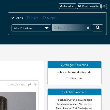
Anmelden
Konto erstellen
Alles
Biete
Suche
Alle Rubriken
Zufälliger Tauchlink
schnorchelmaske-test.de
Zu allen Links
02.01.26, 07:41
Beliebte Rubriken
Tauchausrüstung
,
Tauchanzug
,
Tauchkompressor
,
Atemregler
,
Tauchflasche/Blei
,
Tarierjacket
,