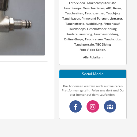
Foto/Video
,
Tauchcomputer/Uhr
,
Tauchlampe
,
Verschiedenes
,
ABC
,
Reise
,
Tauchseiten
,
Tauchpartner
,
Tauchjob
,
Tauchbasen
,
Pinnwand-Partner
,
Literatur
,
Tauchofferte
,
Ausbildung
,
Firmenkauf
,
Tauchshops
,
Geschäftsbeziehung
,
Kinderausrüstung
,
Tauchausbildung
,
Online-Shops
,
Tauchreisen
,
Tauchclubs
,
Tauchportale
,
TEC-Diving
,
Foto-Video-Seiten
,
Alle Rubriken
Social Media
Die Annoncen werden auch auf weiteren
Plattformen geteilt. Folge uns dort und Du
bist immer auf dem Laufenden.