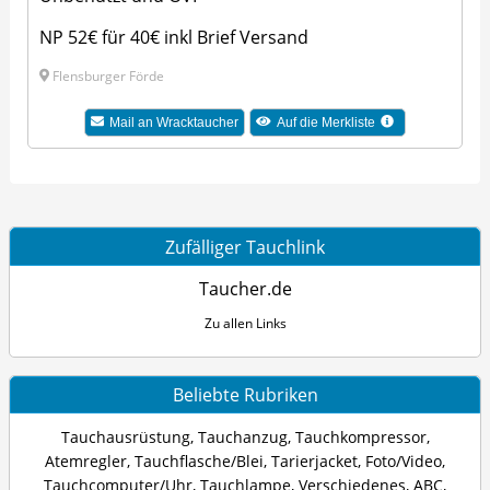
NP 52€ für 40€ inkl Brief Versand
Flensburger Förde
Mail an Wracktaucher
Auf die Merkliste
Zufälliger Tauchlink
Taucher.de
Zu allen Links
Beliebte Rubriken
Tauchausrüstung
,
Tauchanzug
,
Tauchkompressor
,
Atemregler
,
Tauchflasche/Blei
,
Tarierjacket
,
Foto/Video
,
Tauchcomputer/Uhr
,
Tauchlampe
,
Verschiedenes
,
ABC
,