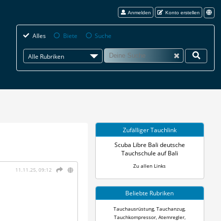
Anmelden
Konto erstellen
Alles
Biete
Suche
Alle Rubriken
Zufälliger Tauchlink
Scuba Libre Bali deutsche
Tauchschule auf Bali
Zu allen Links
11.11.25, 09:12
Beliebte Rubriken
Tauchausrüstung
,
Tauchanzug
,
Tauchkompressor
,
Atemregler
,