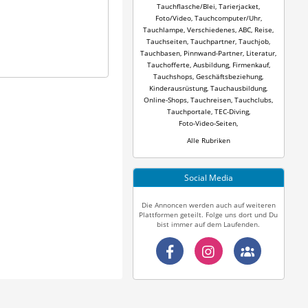
Tauchflasche/Blei
,
Tarierjacket
,
Foto/Video
,
Tauchcomputer/Uhr
,
Tauchlampe
,
Verschiedenes
,
ABC
,
Reise
,
Tauchseiten
,
Tauchpartner
,
Tauchjob
,
Tauchbasen
,
Pinnwand-Partner
,
Literatur
,
Tauchofferte
,
Ausbildung
,
Firmenkauf
,
Tauchshops
,
Geschäftsbeziehung
,
Kinderausrüstung
,
Tauchausbildung
,
Online-Shops
,
Tauchreisen
,
Tauchclubs
,
Tauchportale
,
TEC-Diving
,
Foto-Video-Seiten
,
Alle Rubriken
Social Media
Die Annoncen werden auch auf weiteren
Plattformen geteilt. Folge uns dort und Du
bist immer auf dem Laufenden.