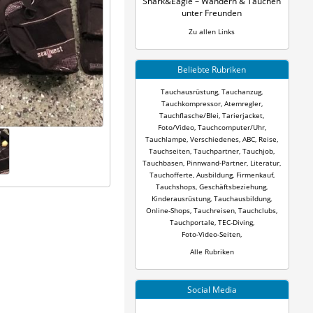
Shark&Eagle – Wandern & Tauchen
unter Freunden
Zu allen Links
Beliebte Rubriken
Tauchausrüstung
,
Tauchanzug
,
Tauchkompressor
,
Atemregler
,
Tauchflasche/Blei
,
Tarierjacket
,
Foto/Video
,
Tauchcomputer/Uhr
,
Tauchlampe
,
Verschiedenes
,
ABC
,
Reise
,
Tauchseiten
,
Tauchpartner
,
Tauchjob
,
Tauchbasen
,
Pinnwand-Partner
,
Literatur
,
Tauchofferte
,
Ausbildung
,
Firmenkauf
,
Tauchshops
,
Geschäftsbeziehung
,
Kinderausrüstung
,
Tauchausbildung
,
Online-Shops
,
Tauchreisen
,
Tauchclubs
,
Tauchportale
,
TEC-Diving
,
Foto-Video-Seiten
,
Alle Rubriken
Social Media