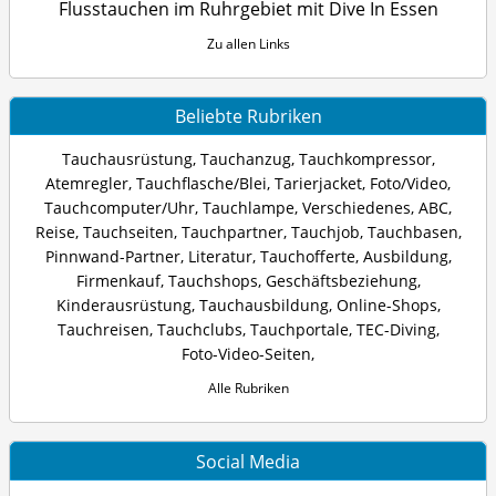
Flusstauchen im Ruhrgebiet mit Dive In Essen
Zu allen Links
Beliebte Rubriken
Tauchausrüstung
,
Tauchanzug
,
Tauchkompressor
,
Atemregler
,
Tauchflasche/Blei
,
Tarierjacket
,
Foto/Video
,
Tauchcomputer/Uhr
,
Tauchlampe
,
Verschiedenes
,
ABC
,
Reise
,
Tauchseiten
,
Tauchpartner
,
Tauchjob
,
Tauchbasen
,
Pinnwand-Partner
,
Literatur
,
Tauchofferte
,
Ausbildung
,
Firmenkauf
,
Tauchshops
,
Geschäftsbeziehung
,
Kinderausrüstung
,
Tauchausbildung
,
Online-Shops
,
Tauchreisen
,
Tauchclubs
,
Tauchportale
,
TEC-Diving
,
Foto-Video-Seiten
,
Alle Rubriken
Social Media