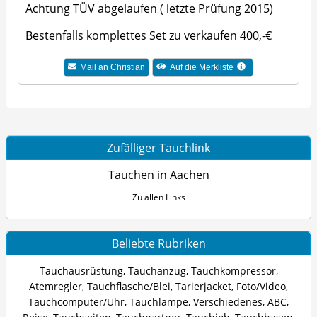
Achtung TÜV abgelaufen ( letzte Prüfung 2015)
Bestenfalls komplettes Set zu verkaufen 400,-€
Mail an Christian
Auf die Merkliste
Zufälliger Tauchlink
Tauchen in Aachen
Zu allen Links
Beliebte Rubriken
Tauchausrüstung
,
Tauchanzug
,
Tauchkompressor
,
Atemregler
,
Tauchflasche/Blei
,
Tarierjacket
,
Foto/Video
,
Tauchcomputer/Uhr
,
Tauchlampe
,
Verschiedenes
,
ABC
,