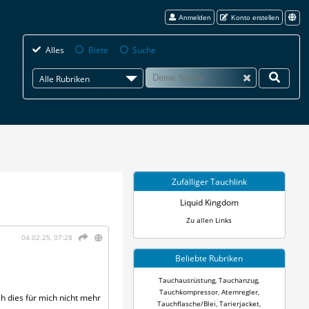
Anmelden
Konto erstellen
Alles
Biete
Suche
Alle Rubriken
Zufälliger Tauchlink
Liquid Kingdom
Zu allen Links
04.02.25, 07:28
Beliebte Rubriken
Tauchausrüstung
,
Tauchanzug
,
Tauchkompressor
,
Atemregler
,
h dies für mich nicht mehr
Tauchflasche/Blei
,
Tarierjacket
,