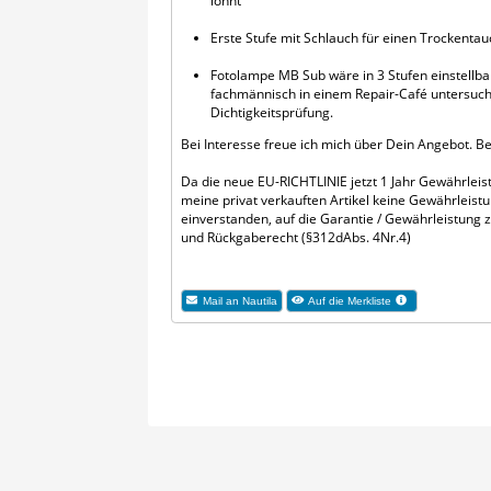
lohnt
Erste Stufe mit Schlauch für einen Trockenta
Fotolampe MB Sub wäre in 3 Stufen einstellba
fachmännisch in einem Repair-Café untersuch
Dichtigkeitsprüfung.
Bei Interesse freue ich mich über Dein Angebot. B
Da die neue EU-RICHTLINIE jetzt 1 Jahr Gewährleistu
meine privat verkauften Artikel keine Gewährleistu
einverstanden, auf die Garantie / Gewährleistung z
und Rückgaberecht (§312dAbs. 4Nr.4)
Mail an Nautila
Auf die Merkliste