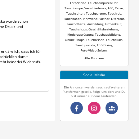
Foto/Video
,
Tauchcomputer/Uhr
,
Tauchlampe
,
Verschiedenes
,
ABC
,
Reise
,
Tauchseiten
,
Tauchpartner
,
Tauchjob
,
Tauchbasen
,
Pinnwand-Partner
,
Literatur
,
Akku wurde schon
Tauchofferte
,
Ausbildung
,
Firmenkauf
,
hne Druck-und
Tauchshops
,
Geschäftsbeziehung
,
Kinderausrüstung
,
Tauchausbildung
,
Online-Shops
,
Tauchreisen
,
Tauchclubs
,
Tauchportale
,
TEC-Diving
,
Foto-Video-Seiten
,
erkläre ich, dass ich für
sdrücklich damit
Alle Rubriken
eht keinerlei Widerrufs-
Social Media
Die Annoncen werden auch auf weiteren
Plattformen geteilt. Folge uns dort und Du
bist immer auf dem Laufenden.