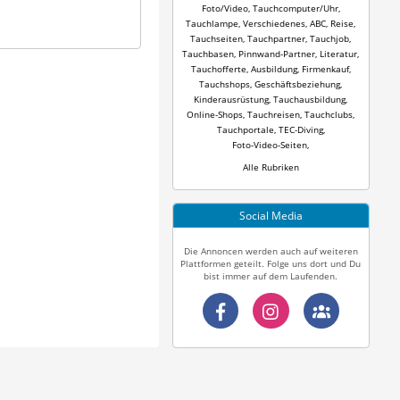
Foto/Video
,
Tauchcomputer/Uhr
,
Tauchlampe
,
Verschiedenes
,
ABC
,
Reise
,
Tauchseiten
,
Tauchpartner
,
Tauchjob
,
Tauchbasen
,
Pinnwand-Partner
,
Literatur
,
Tauchofferte
,
Ausbildung
,
Firmenkauf
,
Tauchshops
,
Geschäftsbeziehung
,
Kinderausrüstung
,
Tauchausbildung
,
Online-Shops
,
Tauchreisen
,
Tauchclubs
,
Tauchportale
,
TEC-Diving
,
Foto-Video-Seiten
,
Alle Rubriken
Social Media
Die Annoncen werden auch auf weiteren
Plattformen geteilt. Folge uns dort und Du
bist immer auf dem Laufenden.