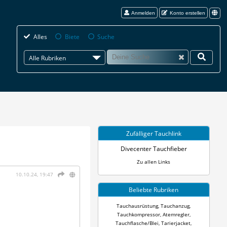
Anmelden
Konto erstellen
Alles
Biete
Suche
Alle Rubriken
Zufälliger Tauchlink
Divecenter Tauchfieber
Zu allen Links
10.10.24, 19:47
Beliebte Rubriken
Tauchausrüstung
,
Tauchanzug
,
Tauchkompressor
,
Atemregler
,
Tauchflasche/Blei
,
Tarierjacket
,