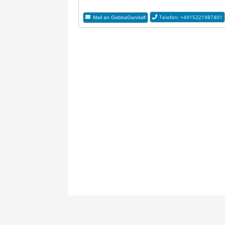
Telefon: +4915221987401
Mail an GabbaGandalf