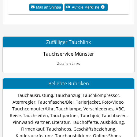
Mail an Shinpa
Auf die Merkliste
Zufälliger Tauchlink
Tauchservice Münster
Zu allen Links
Beliebte Rubriken
Tauchausrüstung
,
Tauchanzug
,
Tauchkompressor
,
Atemregler
,
Tauchflasche/Blei
,
Tarierjacket
,
Foto/Video
,
Tauchcomputer/Uhr
,
Tauchlampe
,
Verschiedenes
,
ABC
,
Reise
,
Tauchseiten
,
Tauchpartner
,
Tauchjob
,
Tauchbasen
,
Pinnwand-Partner
,
Literatur
,
Tauchofferte
,
Ausbildung
,
Firmenkauf
,
Tauchshops
,
Geschäftsbeziehung
,
Kinderausrüstung
,
Tauchausbildung
,
Online-Shops
,