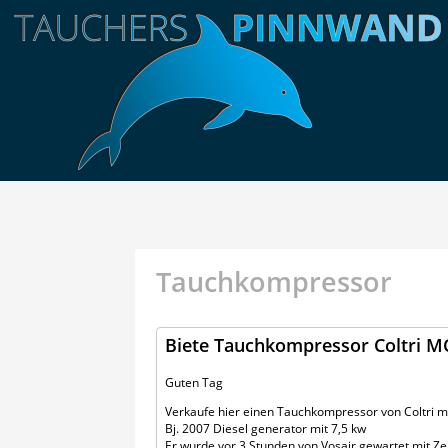
Tauchkompressor
Biete Tauchkompressor Coltri M
Guten Tag
Verkaufe hier einen Tauchkompressor von Coltri mit
Bj. 2007 Diesel generator mit 7,5 kw
Er wurde vor 3 Stunden von Vosair gewartet mit Zert