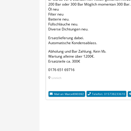
200 Bar oder 300 Bar Möglich momentan 300 Bar. M
Öl neu
Filter neu
Batterie neu.
Füllschläuche neu.
Diverse Dichtungen neu.
Ersatzlieferung dabei.
Automatische Kondensablass.
Abholung und Bar Zahlung. Kein Vb.
Wartung alleine über 1200€.
Ersatzteile ca. 300€
0176 651 69716
Linnich
Telefon: 015738233610
Mail an Marcel090392