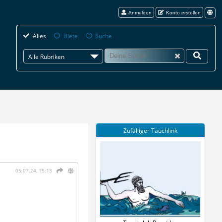
Anmelden
Konto erstellen
Alles
Biete
Suche
Alle Rubriken
Zufälliger Tauchlink
05.07.24, 15:13