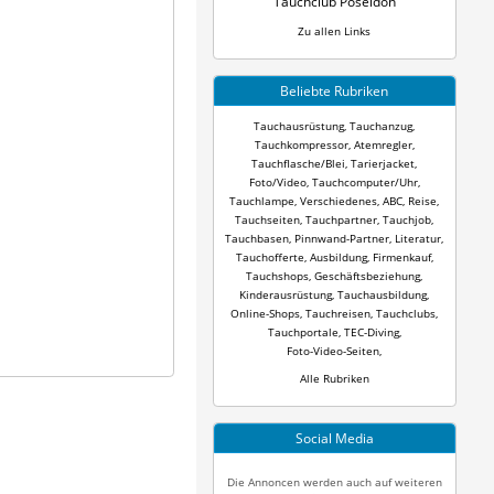
Tauchclub Poseidon
Zu allen Links
Beliebte Rubriken
Tauchausrüstung
,
Tauchanzug
,
Tauchkompressor
,
Atemregler
,
Tauchflasche/Blei
,
Tarierjacket
,
Foto/Video
,
Tauchcomputer/Uhr
,
Tauchlampe
,
Verschiedenes
,
ABC
,
Reise
,
Tauchseiten
,
Tauchpartner
,
Tauchjob
,
Tauchbasen
,
Pinnwand-Partner
,
Literatur
,
Tauchofferte
,
Ausbildung
,
Firmenkauf
,
Tauchshops
,
Geschäftsbeziehung
,
Kinderausrüstung
,
Tauchausbildung
,
Online-Shops
,
Tauchreisen
,
Tauchclubs
,
Tauchportale
,
TEC-Diving
,
Foto-Video-Seiten
,
Alle Rubriken
Social Media
Die Annoncen werden auch auf weiteren