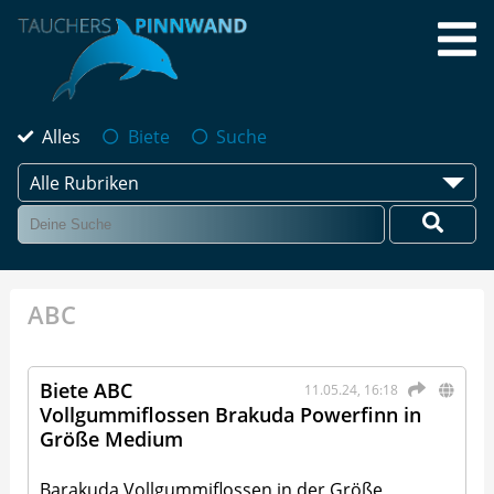
Alles
Biete
Suche
Alle Rubriken
ABC
Biete ABC
11.05.24, 16:18
Vollgummiflossen Brakuda Powerfinn in
Größe Medium
Barakuda Vollgummiflossen in der Größe