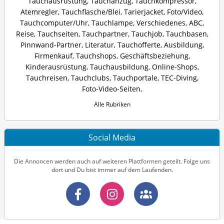
Tauchausrüstung
,
Tauchanzug
,
Tauchkompressor
,
Atemregler
,
Tauchflasche/Blei
,
Tarierjacket
,
Foto/Video
,
Tauchcomputer/Uhr
,
Tauchlampe
,
Verschiedenes
,
ABC
,
Reise
,
Tauchseiten
,
Tauchpartner
,
Tauchjob
,
Tauchbasen
,
Pinnwand-Partner
,
Literatur
,
Tauchofferte
,
Ausbildung
,
Firmenkauf
,
Tauchshops
,
Geschäftsbeziehung
,
Kinderausrüstung
,
Tauchausbildung
,
Online-Shops
,
Tauchreisen
,
Tauchclubs
,
Tauchportale
,
TEC-Diving
,
Foto-Video-Seiten
,
Alle Rubriken
Social Media
Die Annoncen werden auch auf weiteren Plattformen geteilt. Folge uns
dort und Du bist immer auf dem Laufenden.