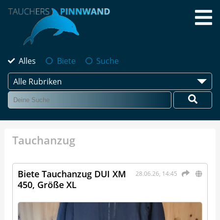
Alles
Biete
Suche
Alle Rubriken
Tauchanzug
Biete Tauchanzug DUI XM
28.06.26, 14:45
450, Größe XL