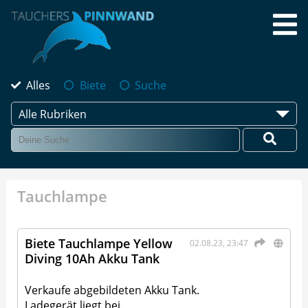
Alles
Biete
Suche
Alle Rubriken
Tauchlampe
Biete Tauchlampe Yellow
02.08.23, 23:47
Diving 10Ah Akku Tank
Verkaufe abgebildeten Akku Tank.
Ladegerät liegt bei.