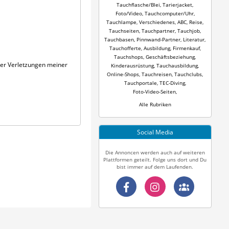
Tauchflasche/Blei
,
Tarierjacket
,
Foto/Video
,
Tauchcomputer/Uhr
,
Tauchlampe
,
Verschiedenes
,
ABC
,
Reise
,
Tauchseiten
,
Tauchpartner
,
Tauchjob
,
Tauchbasen
,
Pinnwand-Partner
,
Literatur
,
Tauchofferte
,
Ausbildung
,
Firmenkauf
,
Tauchshops
,
Geschäftsbeziehung
,
her Verletzungen meiner
Kinderausrüstung
,
Tauchausbildung
,
Online-Shops
,
Tauchreisen
,
Tauchclubs
,
Tauchportale
,
TEC-Diving
,
Foto-Video-Seiten
,
Alle Rubriken
Social Media
Die Annoncen werden auch auf weiteren
Plattformen geteilt. Folge uns dort und Du
bist immer auf dem Laufenden.