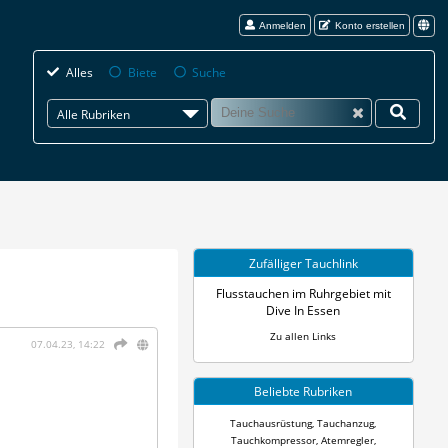
Anmelden
Konto erstellen
Alles
Biete
Suche
Alle Rubriken
Zufälliger Tauchlink
Flusstauchen im Ruhrgebiet mit
Dive In Essen
Zu allen Links
07.04.23, 14:22
Beliebte Rubriken
Tauchausrüstung
,
Tauchanzug
,
Tauchkompressor
,
Atemregler
,