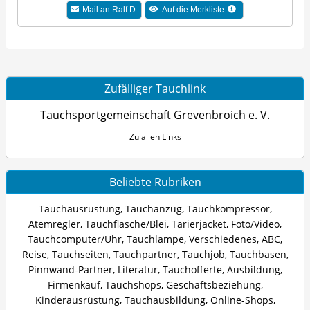
Mail an Ralf D.
Auf die Merkliste
Zufälliger Tauchlink
Tauchsportgemeinschaft Grevenbroich e. V.
Zu allen Links
Beliebte Rubriken
Tauchausrüstung
,
Tauchanzug
,
Tauchkompressor
,
Atemregler
,
Tauchflasche/Blei
,
Tarierjacket
,
Foto/Video
,
Tauchcomputer/Uhr
,
Tauchlampe
,
Verschiedenes
,
ABC
,
Reise
,
Tauchseiten
,
Tauchpartner
,
Tauchjob
,
Tauchbasen
,
Pinnwand-Partner
,
Literatur
,
Tauchofferte
,
Ausbildung
,
Firmenkauf
,
Tauchshops
,
Geschäftsbeziehung
,
Kinderausrüstung
,
Tauchausbildung
,
Online-Shops
,