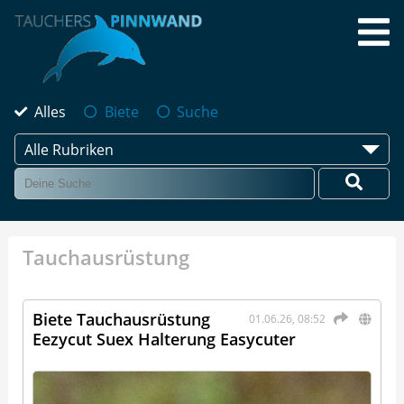
Alles
Biete
Suche
Alle Rubriken
Tauchausrüstung
Biete Tauchausrüstung
01.06.26, 08:52
Eezycut Suex Halterung Easycuter