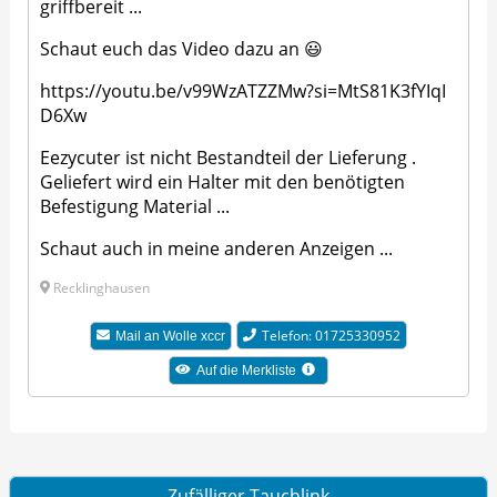
griffbereit ...
Schaut euch das Video dazu an 😃
https://youtu.be/v99WzATZZMw?si=MtS81K3fYIqI
D6Xw
Eezycuter ist nicht Bestandteil der Lieferung .
Geliefert wird ein Halter mit den benötigten
Befestigung Material ...
Schaut auch in meine anderen Anzeigen ...
Recklinghausen
Telefon: 01725330952
Mail an Wolle xccr
Auf die Merkliste
Zufälliger Tauchlink