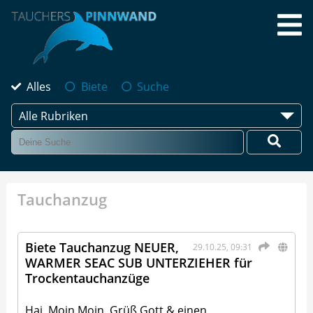
Alles
Biete
Suche
Alle Rubriken
Tauchanzug
Biete Tauchanzug NEUER,
29.10.25, 09:31
WARMER SEAC SUB UNTERZIEHER für
Trockentauchanzüge
Hai, Moin Moin, Grüß Gott & einen