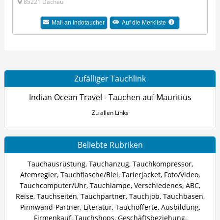
85221 Dachau
Mail an Indotaucher
Auf die Merkliste
Zufälliger Tauchlink
Indian Ocean Travel - Tauchen auf Mauritius
Zu allen Links
Beliebte Rubriken
Tauchausrüstung
,
Tauchanzug
,
Tauchkompressor
,
Atemregler
,
Tauchflasche/Blei
,
Tarierjacket
,
Foto/Video
,
Tauchcomputer/Uhr
,
Tauchlampe
,
Verschiedenes
,
ABC
,
Reise
,
Tauchseiten
,
Tauchpartner
,
Tauchjob
,
Tauchbasen
,
Pinnwand-Partner
,
Literatur
,
Tauchofferte
,
Ausbildung
,
Firmenkauf
,
Tauchshops
,
Geschäftsbeziehung
,