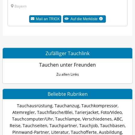
Bayern
Mail an TRIOX
Auf die Merkliste
Zufälliger Tauchlink
Tauchen unter Freunden
Zu allen Links
Beliebte Rubriken
Tauchausrüstung
,
Tauchanzug
,
Tauchkompressor
,
Atemregler
,
Tauchflasche/Blei
,
Tarierjacket
,
Foto/Video
,
Tauchcomputer/Uhr
,
Tauchlampe
,
Verschiedenes
,
ABC
,
Reise
,
Tauchseiten
,
Tauchpartner
,
Tauchjob
,
Tauchbasen
,
Pinnwand-Partner
,
Literatur
,
Tauchofferte
,
Ausbildung
,