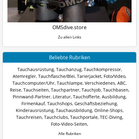
OMSdive.store
Zu allen Links
Beliebte Rubriken
Tauchausrüstung
,
Tauchanzug
,
Tauchkompressor
,
Atemregler
,
Tauchflasche/Blei
,
Tarierjacket
,
Foto/Video
,
Tauchcomputer/Uhr
,
Tauchlampe
,
Verschiedenes
,
ABC
,
Reise
,
Tauchseiten
,
Tauchpartner
,
Tauchjob
,
Tauchbasen
,
Pinnwand-Partner
,
Literatur
,
Tauchofferte
,
Ausbildung
,
Firmenkauf
,
Tauchshops
,
Geschäftsbeziehung
,
Kinderausrüstung
,
Tauchausbildung
,
Online-Shops
,
Tauchreisen
,
Tauchclubs
,
Tauchportale
,
TEC-Diving
,
Foto-Video-Seiten
,
Alle Rubriken