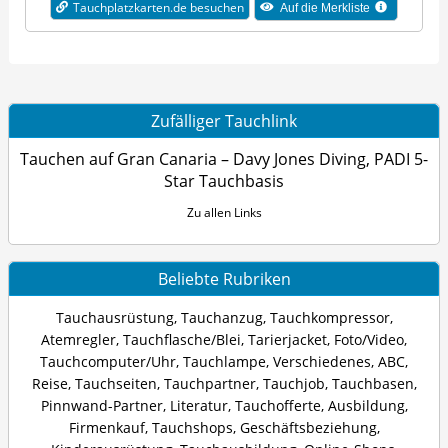
Tauchplatzkarten.de besuchen
Auf die Merkliste
Zufälliger Tauchlink
Tauchen auf Gran Canaria – Davy Jones Diving, PADI 5-
Star Tauchbasis
Zu allen Links
Beliebte Rubriken
Tauchausrüstung
,
Tauchanzug
,
Tauchkompressor
,
Atemregler
,
Tauchflasche/Blei
,
Tarierjacket
,
Foto/Video
,
Tauchcomputer/Uhr
,
Tauchlampe
,
Verschiedenes
,
ABC
,
Reise
,
Tauchseiten
,
Tauchpartner
,
Tauchjob
,
Tauchbasen
,
Pinnwand-Partner
,
Literatur
,
Tauchofferte
,
Ausbildung
,
Firmenkauf
,
Tauchshops
,
Geschäftsbeziehung
,