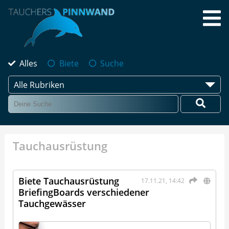
Alles
Biete
Suche
Alle Rubriken
Tauchausrüstung
Biete Tauchausrüstung
17.11.21, 14:42
BriefingBoards verschiedener
Tauchgewässer