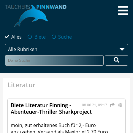
Alles
Biete
Suche
Alle Rubriken
Literatur
Biete Literatur Finning -
08.06.21, 09:17
Abenteuer-Thriller Sharkproject
moin, gut erhaltenes Buch für 2,- Euro
abzugeben. Versand als Maxibrief 2,70 Euro.