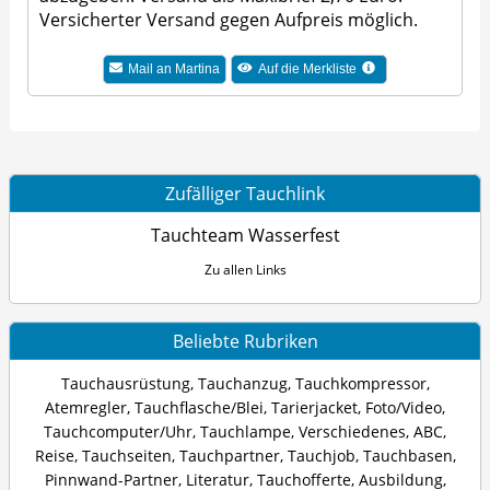
Versicherter Versand gegen Aufpreis möglich.
Mail an Martina
Auf die Merkliste
Zufälliger Tauchlink
Tauchteam Wasserfest
Zu allen Links
Beliebte Rubriken
Tauchausrüstung
,
Tauchanzug
,
Tauchkompressor
,
Atemregler
,
Tauchflasche/Blei
,
Tarierjacket
,
Foto/Video
,
Tauchcomputer/Uhr
,
Tauchlampe
,
Verschiedenes
,
ABC
,
Reise
,
Tauchseiten
,
Tauchpartner
,
Tauchjob
,
Tauchbasen
,
Pinnwand-Partner
,
Literatur
,
Tauchofferte
,
Ausbildung
,