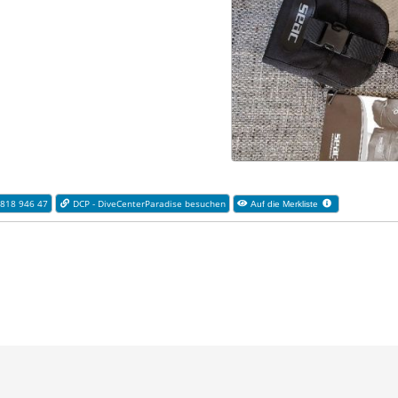
 818 946 47
DCP - DiveCenterParadise besuchen
Auf die Merkliste