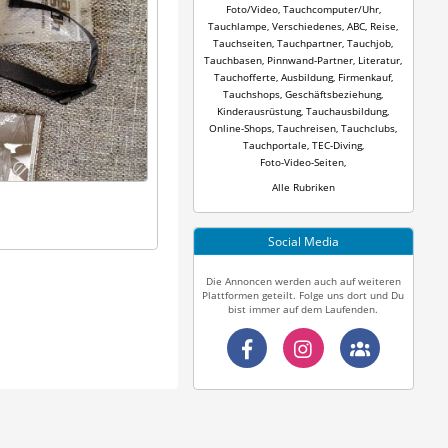
Foto/Video
,
Tauchcomputer/Uhr
,
Tauchlampe
,
Verschiedenes
,
ABC
,
Reise
,
Tauchseiten
,
Tauchpartner
,
Tauchjob
,
Tauchbasen
,
Pinnwand-Partner
,
Literatur
,
Tauchofferte
,
Ausbildung
,
Firmenkauf
,
Tauchshops
,
Geschäftsbeziehung
,
Kinderausrüstung
,
Tauchausbildung
,
Online-Shops
,
Tauchreisen
,
Tauchclubs
,
Tauchportale
,
TEC-Diving
,
Foto-Video-Seiten
,
Alle Rubriken
Social Media
Die Annoncen werden auch auf weiteren
Plattformen geteilt. Folge uns dort und Du
bist immer auf dem Laufenden.