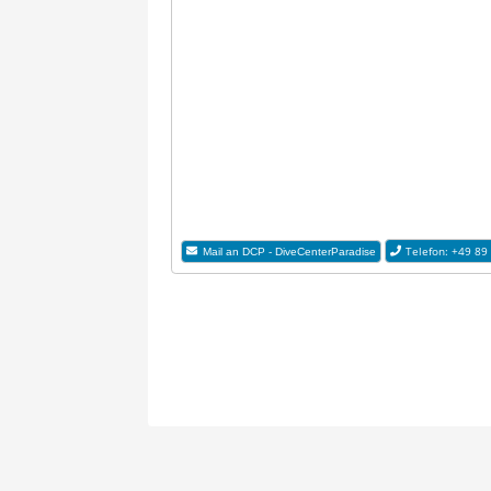
Telefon: +49 89
Mail an DCP - DiveCenterParadise