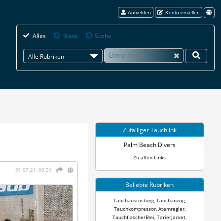
Anmelden
Konto erstellen
Alles
Biete
Suche
Alle Rubriken
Zufälliger Tauchlink
Palm Beach Divers
Zu allen Links
31.07.21, 09:34
Beliebte Rubriken
Tauchausrüstung
,
Tauchanzug
,
Tauchkompressor
,
Atemregler
,
Tauchflasche/Blei
,
Tarierjacket
,